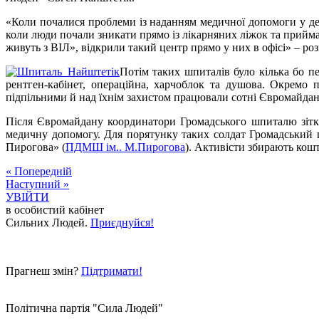
«Коли почалися проблеми із наданням медичної допомоги у дер
коли люди почали зникати прямо із лікарняних ліжок та прийм
живуть з ВІЛ», відкрили такий центр прямо у них в офісі» – р
Потім таких шпиталів було кілька бо п
рентген-кабінет, операційна, харчоблок та душова. Окремо
підпільними й над їхнім захистом працювали сотні Євромайдан
Після Євромайдану координатори Громадського шпиталю зіткн
медичну допомогу. Для порятунку таких солдат Громадський
Пирогова» (
ПДМШ ім.. М.Пирогова
). Активісти збирають кош
« Попередній
Наступний »
УВІЙТИ
в особистий кабінет
Сильних Людей.
Приєднуйся!
Прагнеш змін?
Підтримати!
Політична партія "Сила Людей"