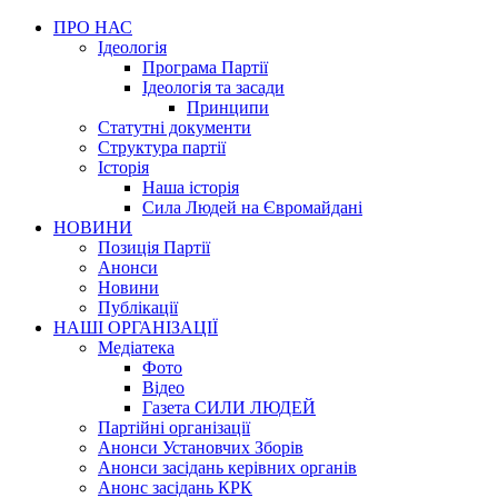
ПРО НАС
Ідеологія
Програма Партії
Ідеологія та засади
Принципи
Статутні документи
Структура партії
Історія
Наша історія
Сила Людей на Євромайдані
НОВИНИ
Позиція Партії
Анонси
Новини
Публікації
НАШІ ОРГАНІЗАЦІЇ
Медіатека
Фото
Відео
Газета СИЛИ ЛЮДЕЙ
Партійні організації
Анонси Установчих Зборів
Анонси засідань керівних органів
Анонс засідань КРК