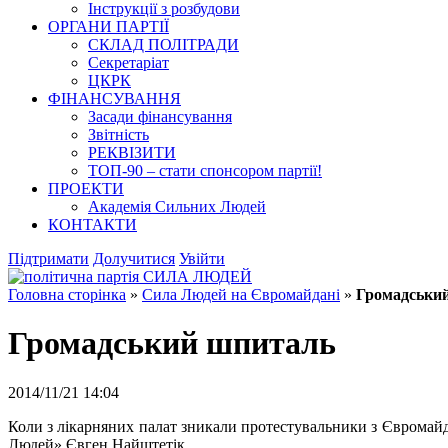
Інструкції з розбудови
ОРГАНИ ПАРТІЇ
СКЛАД ПОЛІТРАДИ
Секретаріат
ЦКРК
ФІНАНСУВАННЯ
Засади фінансування
Звітність
РЕКВІЗИТИ
ТОП-90 – стати спонсором партії!
ПРОЕКТИ
Академія Сильних Людей
КОНТАКТИ
Підтримати
Долучитися
Увійти
Головна сторінка
»
Сила Людей на Євромайдані
»
Громадськи
Громадський шпиталь
2014/11/21 14:04
Коли з лікарняних палат зникали протестувальники з Євромайд
Людей» Євген Найштетік.