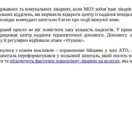
жавних та комунальних лікарнях, коли МОЗ зобов’язав лікарів д
альних відділень, ми вирішили відкрити центр із надання невідк
озповідає комендант шпиталю Євген про події минулої зими.
ерший просто не міг помістити таку кількість пацієнтів. У при
 працював центр надання терапевтичної допомоги. Допомогу 
у й регулярно відбивали атаки «тітушок».
улися з новим викликом – пораненими бійцями у зоні АТО, як
 шпиталь переформатувався у польовий шпиталь, який носить 
ти та
обладнують фактично повноцінну лікарню на колесах
, яка