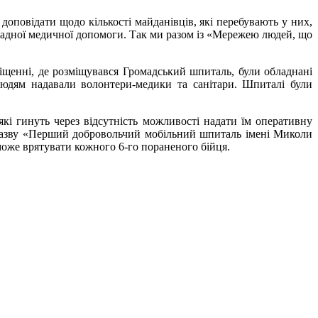
оповідати щодо кількості майданівців, які перебувають у них,
ладної медичної допомоги. Так ми разом із «Мережею людей, що
міщенні, де розміщувався Громадський шпиталь, були обладнані
людям надавали волонтери-медики та санітари. Шпиталі були
і гинуть через відсутність можливості надати їм оперативну
назву «Перший добровольчий мобільний шпиталь імені Миколи
 може врятувати кожного 6-го пораненого бійця.