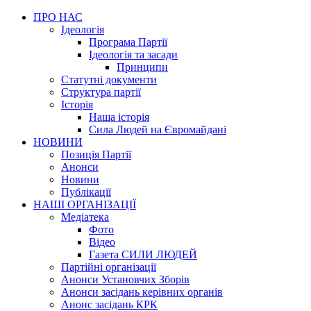
ПРО НАС
Ідеологія
Програма Партії
Ідеологія та засади
Принципи
Статутні документи
Структура партії
Історія
Наша історія
Сила Людей на Євромайдані
НОВИНИ
Позиція Партії
Анонси
Новини
Публікації
НАШІ ОРГАНІЗАЦІЇ
Медіатека
Фото
Відео
Газета СИЛИ ЛЮДЕЙ
Партійні організації
Анонси Установчих Зборів
Анонси засідань керівних органів
Анонс засідань КРК