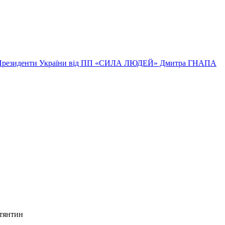
а в Президенти України від ПП «СИЛА ЛЮДЕЙ» Дмитра ГНАПА
тянтин