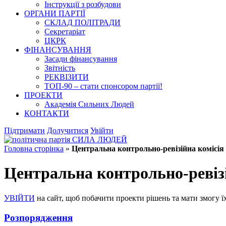
Інструкції з розбудови
ОРГАНИ ПАРТІЇ
СКЛАД ПОЛІТРАДИ
Секретаріат
ЦКРК
ФІНАНСУВАННЯ
Засади фінансування
Звітність
РЕКВІЗИТИ
ТОП-90 – стати спонсором партії!
ПРОЕКТИ
Академія Сильних Людей
КОНТАКТИ
Підтримати
Долучитися
Увійти
Головна сторінка
»
Центральна контрольно-ревізійна комісія
Центральна контрольно-ревізі
УВІЙТИ
на сайт, щоб побачити проекти рішень та мати змогу ї
Розпорядження