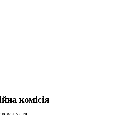
йна комісія
х коментувати