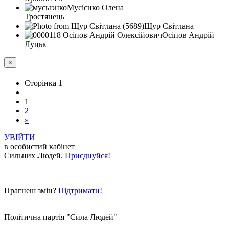
Мусієнко Олена
Тростянець
Щур Світлана
Осіпов Андрій
Луцьк
×
Сторінка 1
1
2
»
УВІЙТИ
в особистий кабінет
Сильних Людей.
Приєднуйся!
Прагнеш змін?
Підтримати!
Політична партія "Сила Людей"