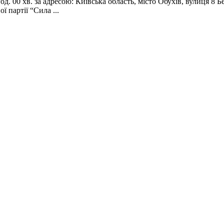
год. 00 хв. за адресою: Київська область, місто Обухів, вулиця 8 
ї партії “Сила ...