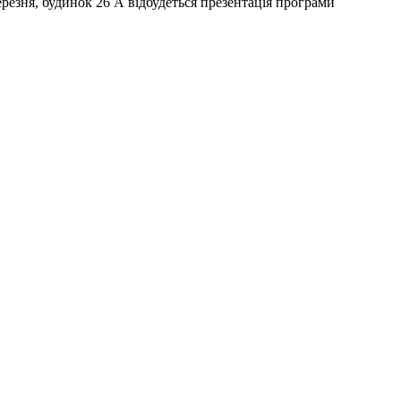
Березня, будинок 26 А відбудеться презентація програми