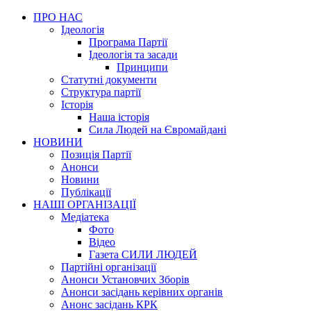
ПРО НАС
Ідеологія
Програма Партії
Ідеологія та засади
Принципи
Статутні документи
Структура партії
Історія
Наша історія
Сила Людей на Євромайдані
НОВИНИ
Позиція Партії
Анонси
Новини
Публікації
НАШІ ОРГАНІЗАЦІЇ
Медіатека
Фото
Відео
Газета СИЛИ ЛЮДЕЙ
Партійні організації
Анонси Установчих Зборів
Анонси засідань керівних органів
Анонс засідань КРК