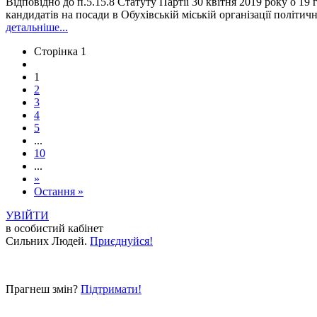
Відповідно до п.5.15.8 Статуту Партії 30 квітня 2019 року о 19 
кандидатів на посади в Обухівській міській організації політично
детальніше...
Сторінка 1
1
2
3
4
5
...
10
...
»
Остання »
УВІЙТИ
в особистий кабінет
Сильних Людей.
Приєднуйся!
Прагнеш змін?
Підтримати!