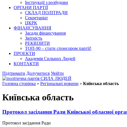
Інструкції з розбудови
ОРГАНИ ПАРТІЇ
СКЛАД ПОЛІТРАДИ
Секретаріат
ЦКРК
ФІНАНСУВАННЯ
Засади фінансування
Звітність
РЕКВІЗИТИ
ТОП-90 – стати спонсором партії!
ПРОЕКТИ
Академія Сильних Людей
КОНТАКТИ
Підтримати
Долучитися
Увійти
Головна сторінка
»
Регіональні новини
»
Київська область
Київська область
Протокол засідання Ради Київської обласної орг
Протокол засідання Ради