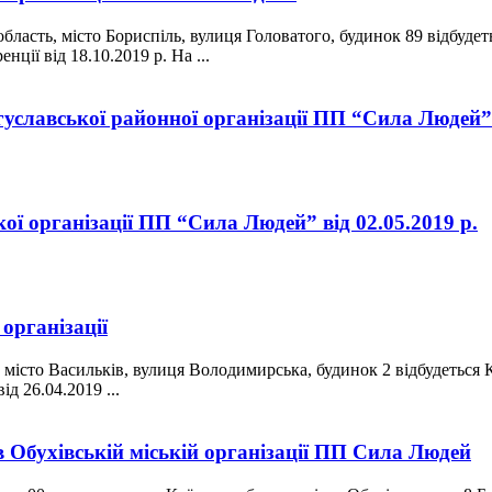
область, місто Бориспіль, вулиця Головатого, будинок 89 відбудет
ії від 18.10.2019 р. На ...
славської районної організації ПП “Сила Людей” 
ої організації ПП “Сила Людей” від 02.05.2019 р.
організації
, місто Васильків, вулиця Володимирська, будинок 2 відбудеться К
д 26.04.2019 ...
в Обухівській міській організації ПП Сила Людей