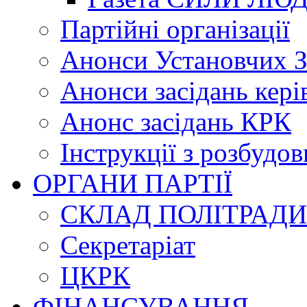
Партійні організації
Анонси Установчих З
Анонси засідань кері
Анонс засідань КРК
Інструкції з розбудов
ОРГАНИ ПАРТІЇ
СКЛАД ПОЛІТРАДИ
Секретаріат
ЦКРК
ФІНАНСУВАННЯ