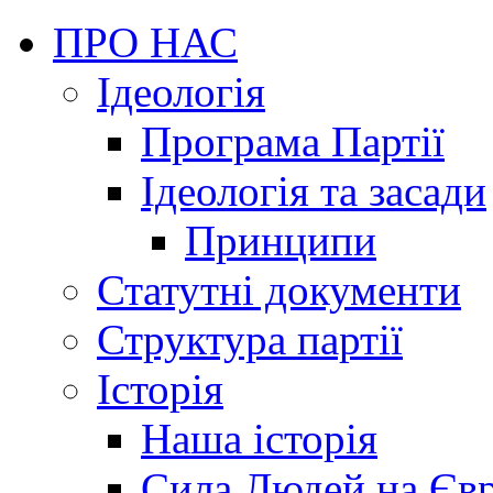
ПРО НАС
Ідеологія
Програма Партії
Ідеологія та засади
Принципи
Статутні документи
Структура партії
Історія
Наша історія
Сила Людей на Єв