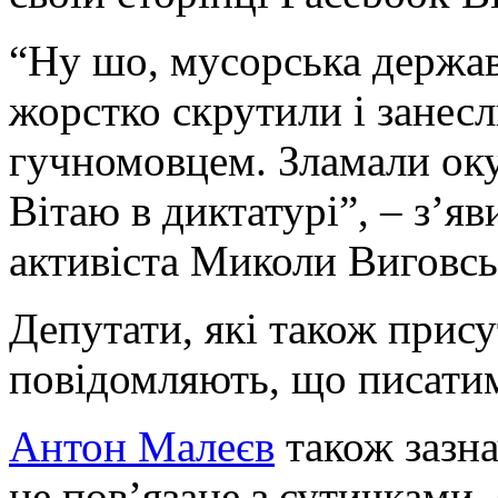
“Ну шо, мусорська держав
жорстко скрутили і занесл
гучномовцем. Зламали оку
Вітаю в диктатурі”, – з’я
активіста Миколи Виговсь
Депутати, які також присутн
повідомляють, що писатиму
Антон Малеєв
також зазна
не пов’язане з сутичками,