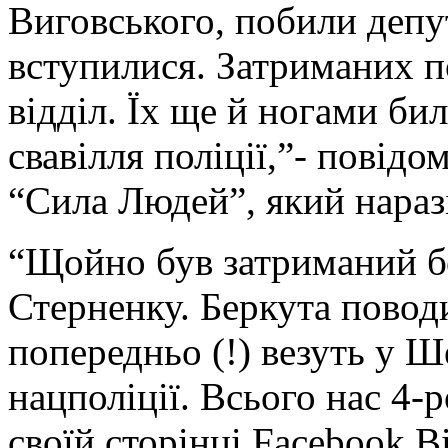
Виговського, побили депут
вступилися. Затриманих п
відділ. Їх ще й ногами б
свавілля поліції,”- повід
“Сила Людей”, який наразі
“Щойно був затриманий 
Стерненку. Беркута поводи
попередньо (!) везуть у Ш
нацполіції. Всього нас 4-
своїй сторінці Facebook В