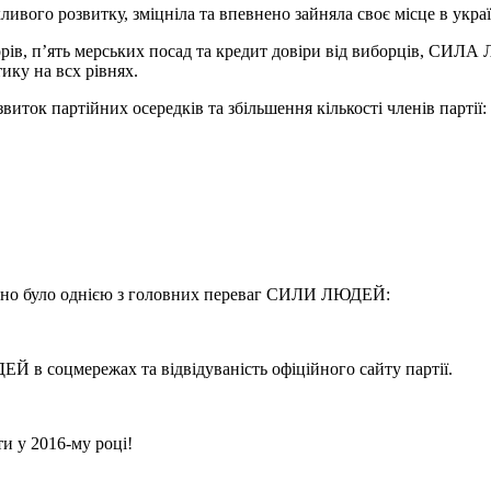
ого розвитку, зміцніла та впевнено зайняла своє місце в укра
рів, п’ять мерських посад та кредит довіри від виборців, СИЛА
тику на всх рівнях.
ток партійних осередків та збільшення кількості членів партії:
ційно було однією з головних переваг СИЛИ ЛЮДЕЙ:
Й в соцмережах та відвідуваність офіційного сайту партії.
 у 2016-му році!