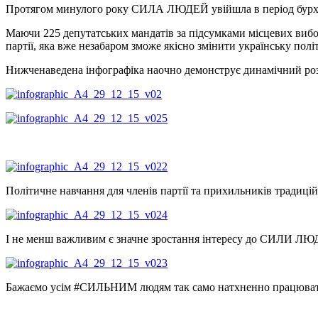
Протягом минулого року СИЛА ЛЮДЕЙ увійшла в період бурхлив
Маючи 225 депутатських мандатів за підсумками місцевих вибо
партії, яка вже незабаром зможе якісно змінити українську полі
Нижченаведена інфографіка наочно демонструє динамічний розви
Політичне навчання для членів партії та прихильників тради
І не менш важливим є значне зростання інтересу до СИЛИ ЛЮДЕ
Бажаємо усім #СИЛЬНИМ людям так само натхненно працювати