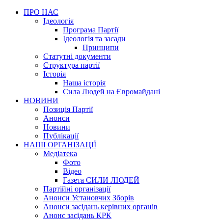
ПРО НАС
Ідеологія
Програма Партії
Ідеологія та засади
Принципи
Статутні документи
Структура партії
Історія
Наша історія
Сила Людей на Євромайдані
НОВИНИ
Позиція Партії
Анонси
Новини
Публікації
НАШІ ОРГАНІЗАЦІЇ
Медіатека
Фото
Відео
Газета СИЛИ ЛЮДЕЙ
Партійні організації
Анонси Установчих Зборів
Анонси засідань керівних органів
Анонс засідань КРК