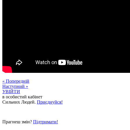
« Попередній
Наступний »
УВІЙТИ
в особистий кабінет
Сильних Людей.
Приєднуйся!
Прагнеш змін?
Підтримати!