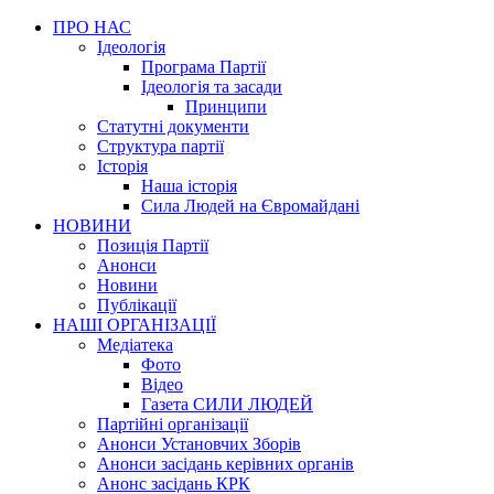
ПРО НАС
Ідеологія
Програма Партії
Ідеологія та засади
Принципи
Статутні документи
Структура партії
Історія
Наша історія
Сила Людей на Євромайдані
НОВИНИ
Позиція Партії
Анонси
Новини
Публікації
НАШІ ОРГАНІЗАЦІЇ
Медіатека
Фото
Відео
Газета СИЛИ ЛЮДЕЙ
Партійні організації
Анонси Установчих Зборів
Анонси засідань керівних органів
Анонс засідань КРК