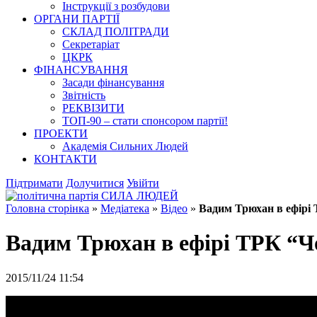
Інструкції з розбудови
ОРГАНИ ПАРТІЇ
СКЛАД ПОЛІТРАДИ
Секретаріат
ЦКРК
ФІНАНСУВАННЯ
Засади фінансування
Звітність
РЕКВІЗИТИ
ТОП-90 – стати спонсором партії!
ПРОЕКТИ
Академія Сильних Людей
КОНТАКТИ
Підтримати
Долучитися
Увійти
Головна сторінка
»
Медіатека
»
Відео
»
Вадим Трюхан в ефірі 
Вадим Трюхан в ефірі ТРК “Чо
2015/11/24 11:54