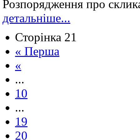
Розпорядження про склика
детальніше...
Сторінка 21
« Перша
«
...
10
...
19
20