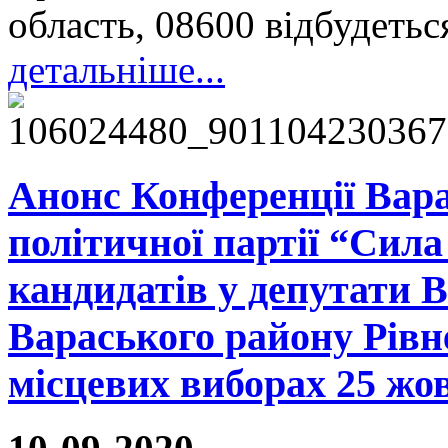
область, 08600 відбудеться
детальніше...
Анонс Конференції Варас
політичної партії “Сил
кандидатів у депутати В
Вараського району Рівн
місцевих виборах 25 жо