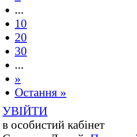
...
10
20
30
...
»
Остання »
УВІЙТИ
в особистий кабінет